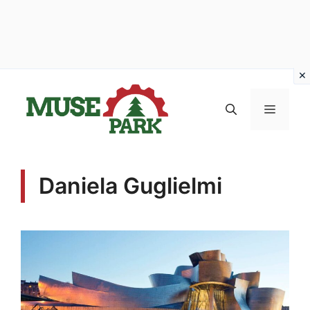
Vai
al
MENU
contenuto
Daniela Guglielmi