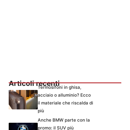
Articoli recenti
Termosifoni in ghisa,
acciaio o alluminio? Ecco
il materiale che riscalda di
più
Anche BMW parte con la
promo: il SUV più