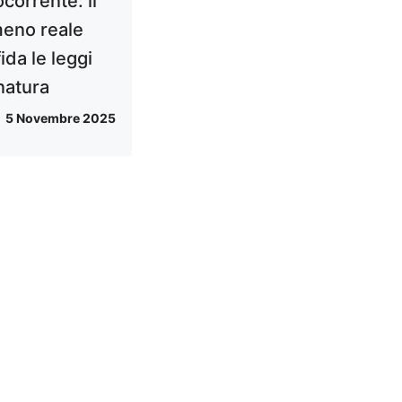
corrente: il
eno reale
ida le leggi
natura
5 Novembre 2025