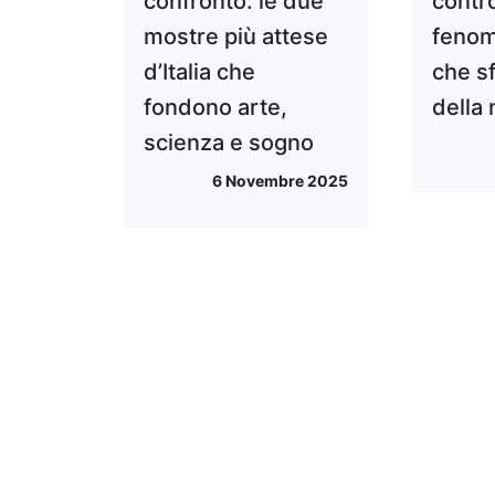
confronto: le due
contro
mostre più attese
fenom
d’Italia che
che sf
fondono arte,
della 
scienza e sogno
6 Novembre 2025