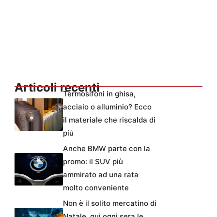
Articoli recenti
Termosifoni in ghisa,
acciaio o alluminio? Ecco
il materiale che riscalda di
più
Anche BMW parte con la
promo: il SUV più
ammirato ad una rata
molto conveniente
Non è il solito mercatino di
Natale, qui ogni sera le